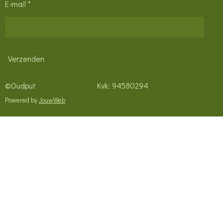
E-mail *
Verzenden
©Oudput Kvk: 94580294
Powered by
JouwWeb