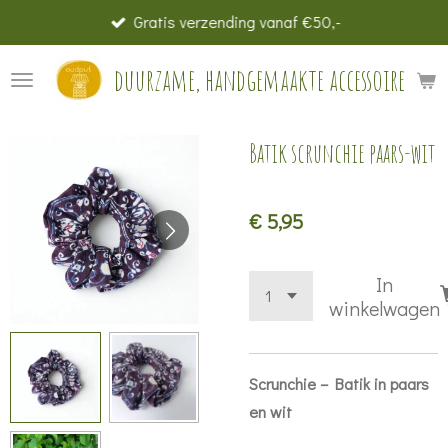
Gratis verzending vanaf €50,-
Ga
direct
duurzame, handgemaakte accessoires
naar
de
hoofdinhoud
Batik scrunchie paars-wit
€ 5,95
In
winkelwagen
Scrunchie – Batik in paars
en wit