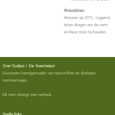
Wasadvies:
Wassen op 30°C. Liggend
laten drogen om de vorm
en kleur mooi te houden.
Over Oudput / De Koesterput
Duurzaam handgemaakt van reststoffen en dierbare
herinneringen.
Elk item draagt een verhaal.
Snelle links