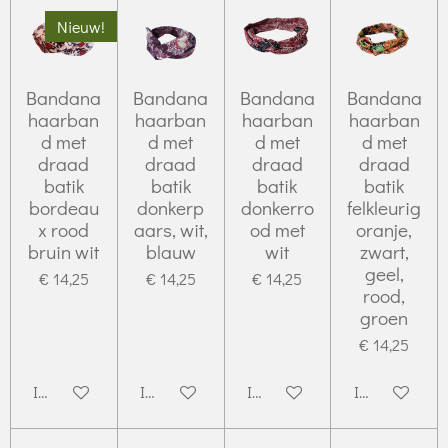
Nieuw!
Bandana
Bandana
Bandana
Bandana
haarban
haarban
haarban
haarban
d met
d met
d met
d met
draad
draad
draad
draad
batik
batik
batik
batik
bordeau
donkerp
donkerro
felkleurig
x rood
aars, wit,
od met
oranje,
bruin wit
blauw
wit
zwart,
geel,
€ 14,25
€ 14,25
€ 14,25
rood,
groen
€ 14,25
In winkelwagen
In winkelwagen
In winkelwagen
In winkelwag