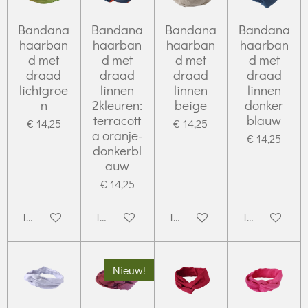
Bandana
Bandana
Bandana
Bandana
haarban
haarban
haarban
haarban
d met
d met
d met
d met
draad
draad
draad
draad
lichtgroe
linnen
linnen
linnen
n
2kleuren:
beige
donker
terracott
blauw
€ 14,25
€ 14,25
a oranje-
€ 14,25
donkerbl
auw
€ 14,25
In winkelwagen
In winkelwagen
In winkelwagen
In winkelwag
Nieuw!