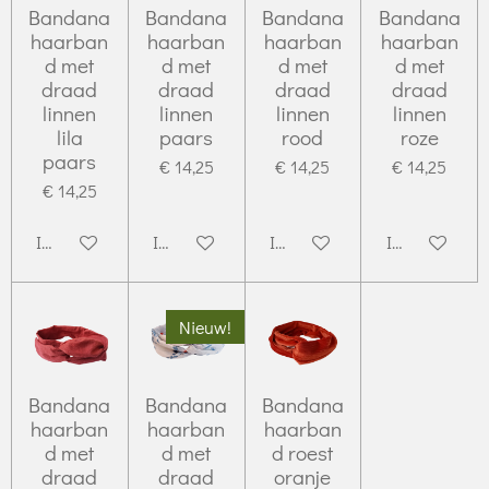
Bandana
Bandana
Bandana
Bandana
haarban
haarban
haarban
haarban
d met
d met
d met
d met
draad
draad
draad
draad
linnen
linnen
linnen
linnen
lila
paars
rood
roze
paars
€ 14,25
€ 14,25
€ 14,25
€ 14,25
In winkelwagen
In winkelwagen
In winkelwagen
In winkelwag
Nieuw!
Bandana
Bandana
Bandana
haarban
haarban
haarban
d met
d met
d roest
draad
draad
oranje