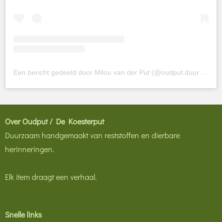
Een bericht gedeeld door Milou van der Put (@oudput.duurzamewebshop)
Over Oudput / De Koesterput
Duurzaam handgemaakt van reststoffen en dierbare
herinneringen.
Elk item draagt een verhaal.
Snelle links