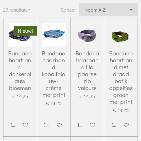
23 resultaten
Sorteer:
Nieuw!
Bandana
Bandana
Bandana
Bandana
haarban
haarban
haarban
haarban
d
d
d lila
d met
donkerbl
kobaltbla
paarse
draad
auw
uw-
rib
batik
bloemen
crème
velours
appeltjes
met print
groen
€ 14,25
€ 14,25
met print
€ 14,25
€ 14,25
In winkelwagen
In winkelwagen
In winkelwagen
In winkelwag