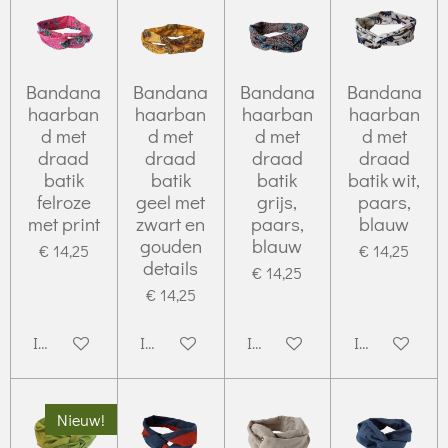
Bandana
Bandana
Bandana
Bandana
haarban
haarban
haarban
haarban
d met
d met
d met
d met
draad
draad
draad
draad
batik
batik
batik
batik wit,
felroze
geel met
grijs,
paars,
met print
zwart en
paars,
blauw
gouden
blauw
€ 14,25
€ 14,25
details
€ 14,25
€ 14,25
In winkelwagen
In winkelwagen
In winkelwagen
In winkelwag
Nieuw!