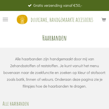
Gratis verzending vanaf €50,-
Ga
direct
duurzame, handgemaakte accessoires
naar
de
hoofdinhoud
Haarbanden
Alle haarbanden zijn handgemaakt door mij van
2ehandsstoffen of reststoffen. Je kunt vanuit het menu
bovenaan naar de zoekfunctie en zoeken op kleur of stofsoort:
zoals batik, linnen of velours. Onderaan deze pagina zie je
filmpjes hoe de haarbanden te dragen.
Alle haarbanden