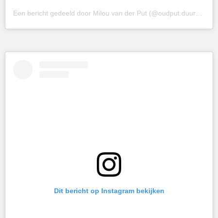
Een bericht gedeeld door Milou van der Put (@oudput.duurzamewebshop)
Dit bericht op Instagram bekijken