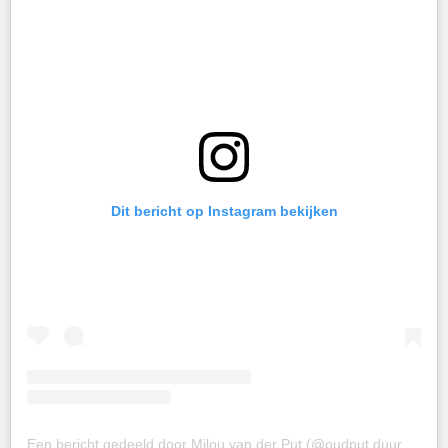
Dit bericht op Instagram bekijken
Een bericht gedeeld door Milou van der Put (@oudput.duurzamewebshop)