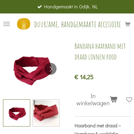
Handgemaakt in Odijk, NL
Ga
direct
duurzame, handgemaakte accessoires
naar
de
hoofdinhoud
Bandana haarband met
draad linnen rood
€ 14,25
In
winkelwagen
Haarband met draad –
Vormbaar & veelzijdig