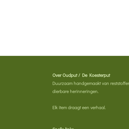
Over Oudput / De Koesterput
Duurzaam handgemaakt van reststoffe
dierbare herinneringen.
Elk item draagt een verhaal.