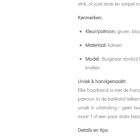
strik, of juist strak en simpel
Kenmerken:
Kleur/patroon:
groen, blau
Materiaal:
katoen
Model:
Buigbaar dankzij he
knellen.
Uniek & handgemaakt:
Elke haarband is met de han
patroon in de batikstof telken
uniek in uitstraling – geen twe
maar 1 of een paar stuks bes
Details en tips: