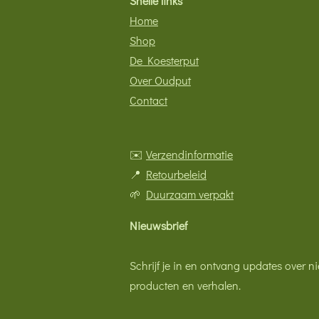
Snelle links
Home
Shop
De Koesterput
Over Oudput
Contact
✉️
Verzendinformatie
📍
Retourbeleid
🌱
Duurzaam verpakt
Nieuwsbrief
Schrijf je in en ontvang updates over 
producten en verhalen.