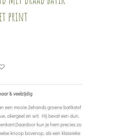
et print
ar & veelzijdig
n een mooie 2ehands groene batikstof
uw, okergeel en wit. Hij bevat een dun,
nkant.Daardoor kun je hem precies zo
speelse knoop bovenop, als een klassieke