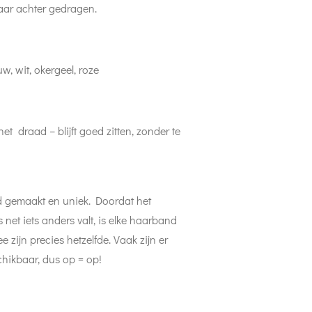
 naar achter gedragen.
w, wit, okergeel, roze
t draad – blijft goed zitten, zonder te
d gemaakt en uniek. Doordat het
s net iets anders valt, is elke haarband
e zijn precies hetzelfde. Vaak zijn er
chikbaar, dus op = op!