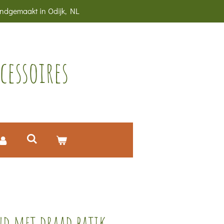
ndgemaakt in Odijk, NL
essoires
d met draad batik