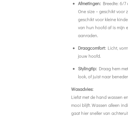
Afmetingen:
Breedte: 6/7
One size – geschikt voor 
geschikt voor kleine kind
van hun hoofd af is mijn e
aanraden.
Draagcomfort:
Licht, vor
jouw hoofd.
Stylingtip:
Draag hem met 
look, of juist naar benede
Wasadvies:
Liefst met de hand wassen en
mooi blijft. Wassen alleen i
gaat hier sneller van achteru