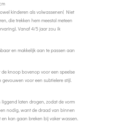
 cm
zowel kinderen als volwassenen( Niet
eren, die trekken hem meestal meteen
rvaring). Vanaf 4/5 jaar zou ik
mbaar en makkelijk aan te passen aan
de knoop bovenop voor een speelse
n gevouwen voor een subtielere stijl.
 liggend laten drogen, zodat de vorm
ndien nodig, want de draad van binnen
it en kan gaan breken bij vaker wassen.