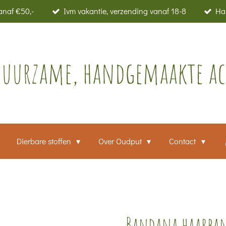
anaf €50,-
Ivm vakantie, verzending vanaf 18-8
Ha
duurzame, handgemaakte acc
Dierbare stoffen
Over Oudput
Contact
Bandana haarban