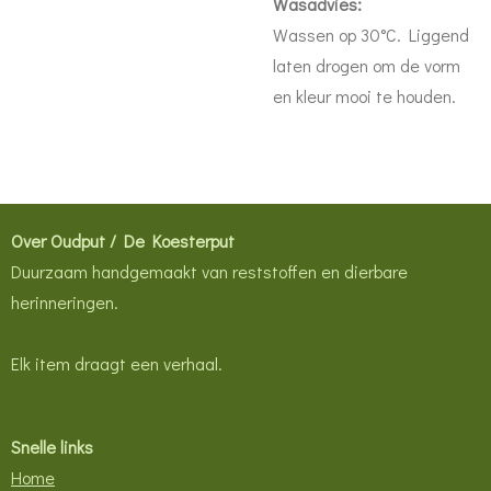
Wasadvies:
Wassen op 30°C. Liggend
laten drogen om de vorm
en kleur mooi te houden.
Over Oudput / De Koesterput
Duurzaam handgemaakt van reststoffen en dierbare
herinneringen.
Elk item draagt een verhaal.
Snelle links
Home