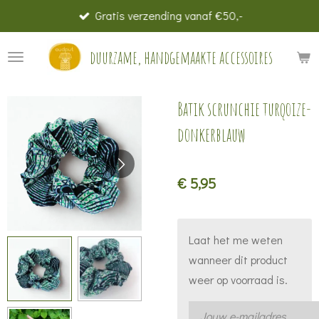
Gratis verzending vanaf €50,-
Ga
direct
duurzame, handgemaakte accessoires
naar
de
hoofdinhoud
Batik scrunchie turqoize-
donkerblauw
€ 5,95
Laat het me weten
wanneer dit product
weer op voorraad is.