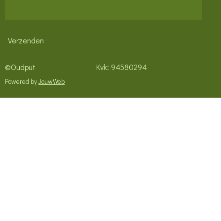
Verzenden
©Oudput Kvk: 94580294
Powered by
JouwWeb