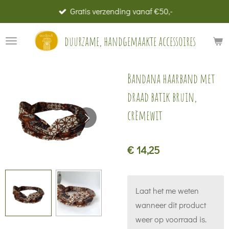
Gratis verzending vanaf €50,-
Ga
direct
duurzame, handgemaakte accessoires
naar
de
hoofdinhoud
Bandana haarband met
draad batik bruin,
crèmewit
€ 14,25
Laat het me weten
wanneer dit product
weer op voorraad is.