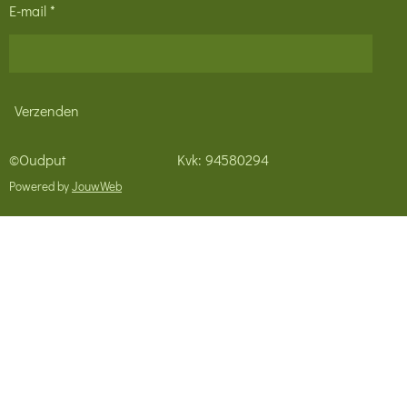
E-mail *
Verzenden
©Oudput Kvk: 94580294
Powered by
JouwWeb