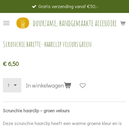
Gratis verzending vanaf €50,-
Ga
direct
duurzame, handgemaakte accessoires
naar
de
hoofdinhoud
Scrunchie barette- haarclip velours groen
€ 6,50
In winkelwagen
Scrunchie haarclip – groen velours
Deze scrunchie haarclip heeft een warme groene kleur en is