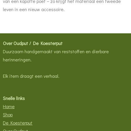
van een kapotte poef – zo krijgt het materiaal een tweede
leven in een nieuw accessoire.
Over Oudput / De Koesterput
Duurzaam handgemaakt van reststoffen en dierbare
herinneringen.
Elk item draagt een verhaal.
Snelle links
Home
Shop
De Koesterput
Over Oudput