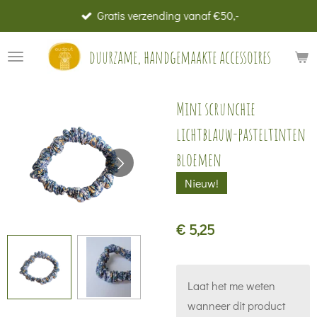
Gratis verzending vanaf €50,-
Ga
direct
duurzame, handgemaakte accessoires
naar
de
hoofdinhoud
Mini scrunchie
lichtblauw-pasteltinten
bloemen
Nieuw!
€ 5,25
Laat het me weten
wanneer dit product