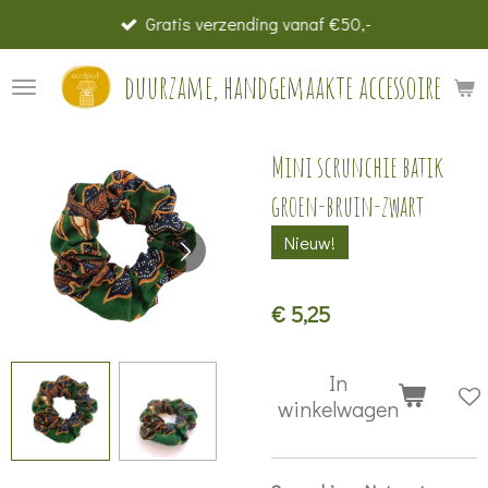
Gratis verzending vanaf €50,-
Ga
direct
duurzame, handgemaakte accessoires
naar
de
hoofdinhoud
Mini scrunchie batik
groen-bruin-zwart
Nieuw!
€ 5,25
In
winkelwagen