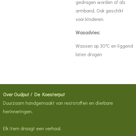
gedragen worden of als
armband. Ook geschikt
voor kinderen.
Wasadvies:
Wassen op 30°C en liggend
laten drogen
Over Oudput / De Koesterput
Duurzaam handgemaakt van reststoffen en dierbare
herinneringen.
Elk item draagt een verhaal.